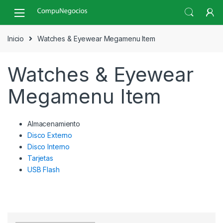
Skip
Skip
to
to
navigation
content
Inicio
Watches & Eyewear Megamenu Item
Watches & Eyewear
Megamenu Item
Almacenamiento
Disco Externo
Disco Interno
Tarjetas
USB Flash