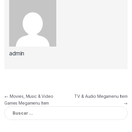
admin
Navegación
←
Movies, Music & Video
TV & Audio Megamenu Item
Games Megamenu Item
→
de
Buscar:
entradas