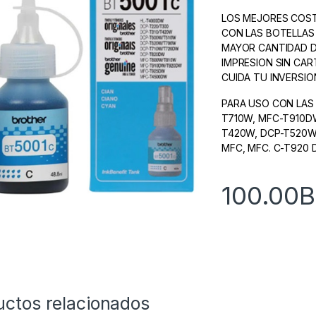
LOS MEJORES COST
CON LAS BOTELLAS 
MAYOR CANTIDAD D
IMPRESION SIN CAR
CUIDA TU INVERSIO
PARA USO CON LAS 
T710W, MFC-T910D
T420W, DCP-T520W
MFC, MFC. C-T920
100.00
B
uctos relacionados