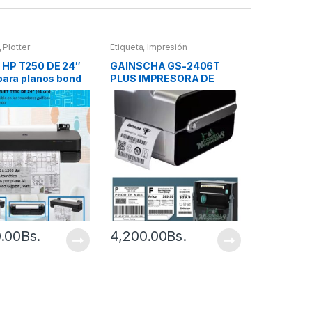
,
Plotter
Etiqueta
,
Impresión
HP T250 DE 24″
GAINSCHA GS-2406T
para planos bond
PLUS IMPRESORA DE
ETIQUETAS CODIGOS DE
BARRA Y QR
0.00
Bs.
4,200.00
Bs.