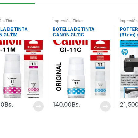
ón
,
Tintas
Impresión
,
Tintas
Impresión
LA DE TINTA
BOTELLA DE TINTA
POTTER 
 GI-11M
CANON GI-11C
(61 cm) 
00
Bs.
140.00
Bs.
21,50