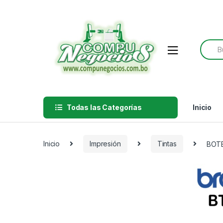
Skip
Skip
to
to
navigation
content
Searc
for:
Todas las Categorías
Inicio
Inicio
Impresión
Tintas
BOTE