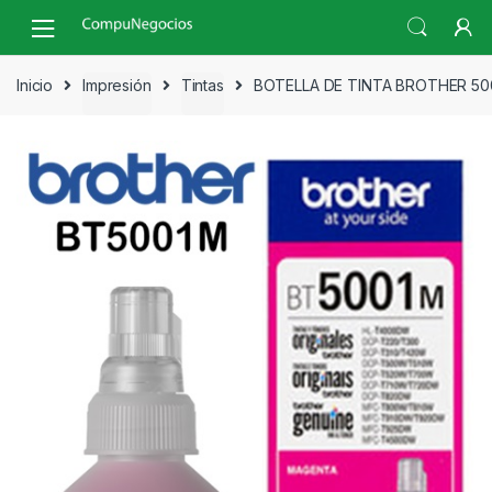
Skip
Skip
to
to
navigation
content
Inicio
Impresión
Tintas
BOTELLA DE TINTA BROTHER 50