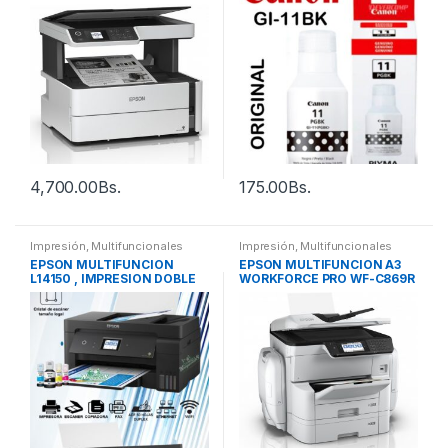
4,700.00
Bs.
175.00
Bs.
Impresión
,
Multifuncionales
Impresión
,
Multifuncionales
EPSON MULTIFUNCION
EPSON MULTIFUNCION A3
L14150 , IMPRESION DOBLE
WORKFORCE PRO WF-C869R
CARTA (A3)
COLOR