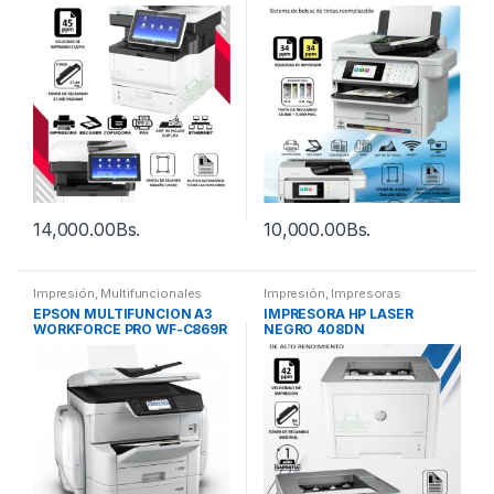
LASER NEGRO
PRO WF-C5891 (OFICIO)
14,000.00
Bs.
10,000.00
Bs.
Impresión
,
Multifuncionales
Impresión
,
Impresoras
EPSON MULTIFUNCION A3
IMPRESORA HP LASER
WORKFORCE PRO WF-C869R
NEGRO 408DN
COLOR