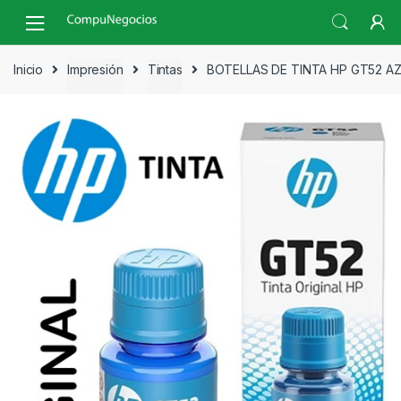
Skip
Skip
to
to
navigation
content
Inicio
Impresión
Tintas
BOTELLAS DE TINTA HP GT52 A