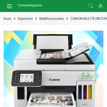
Skip
Skip
to
to
navigation
content
Inicio
Impresión
Multifuncionales
CANON MULTIFUNCION