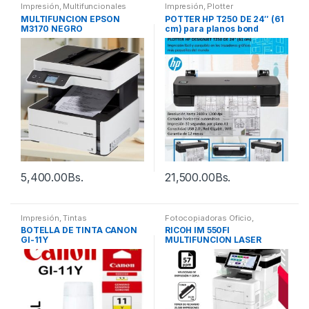
Impresión
,
Multifuncionales
Impresión
,
Plotter
MULTIFUNCION EPSON
POTTER HP T250 DE 24″ (61
M3170 NEGRO
cm) para planos bond
5,400.00
Bs.
21,500.00
Bs.
Impresión
,
Tintas
Fotocopiadoras Oficio
,
Impresión
,
Multifuncionales
BOTELLA DE TINTA CANON
RICOH IM 550FI
GI-11Y
MULTIFUNCION LASER
NEGRO OFICIO