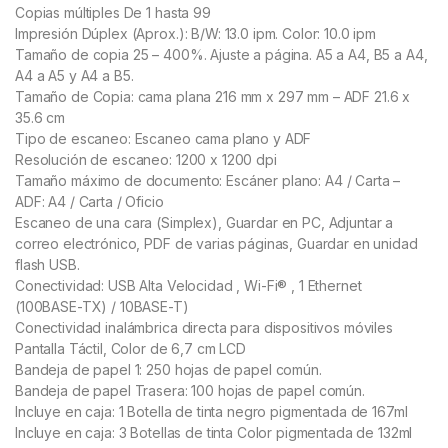
Copias múltiples De 1 hasta 99
Impresión Dúplex (Aprox.): B/W: 13.0 ipm. Color: 10.0 ipm
Tamaño de copia 25 – 400%. Ajuste a página. A5 a A4, B5 a A4,
A4 a A5 y A4 a B5.
Tamaño de Copia: cama plana 216 mm x 297 mm – ADF 21.6 x
35.6 cm
Tipo de escaneo: Escaneo cama plano y ADF
Resolución de escaneo: 1200 x 1200 dpi
Tamaño máximo de documento: Escáner plano: A4 / Carta –
ADF: A4 / Carta / Oficio
Escaneo de una cara (Simplex), Guardar en PC, Adjuntar a
correo electrónico, PDF de varias páginas, Guardar en unidad
flash USB.
Conectividad: USB Alta Velocidad , Wi-Fi® , 1 Ethernet
(100BASE-TX) / 10BASE-T)
Conectividad inalámbrica directa para dispositivos móviles
Pantalla Táctil, Color de 6,7 cm LCD
Bandeja de papel 1: 250 hojas de papel común.
Bandeja de papel Trasera: 100 hojas de papel común.
Incluye en caja: 1 Botella de tinta negro pigmentada de 167ml
Incluye en caja: 3 Botellas de tinta Color pigmentada de 132ml