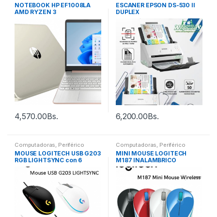
NOTEBOOK HP EF1008LA
ESCANER EPSON DS-530 II
AMD RYZEN 3
DUPLEX
4,570.00
Bs.
6,200.00
Bs.
Computadoras
,
Periférico
Computadoras
,
Periférico
MOUSE LOGITECH USB G203
MINI MOUSE LOGITECH
RGB LIGHTSYNC con 6
M187 INALAMBRICO
botones para juegos