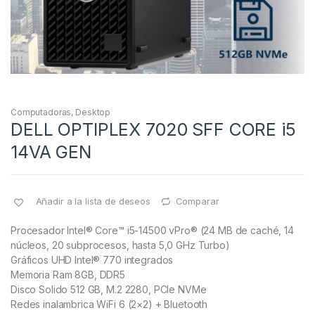
Computadoras
,
Desktop
DELL OPTIPLEX 7020 SFF CORE i5
14VA GEN
Añadir a la lista de deseos
Comparar
Procesador Intel® Core™ i5-14500 vPro® (24 MB de caché, 14
núcleos, 20 subprocesos, hasta 5,0 GHz Turbo)
Gráficos UHD Intel® 770 integrados
Memoria Ram 8GB, DDR5
Disco Solido 512 GB, M.2 2280, PCIe NVMe
Redes inalambrica WiFi 6 (2×2) + Bluetooth