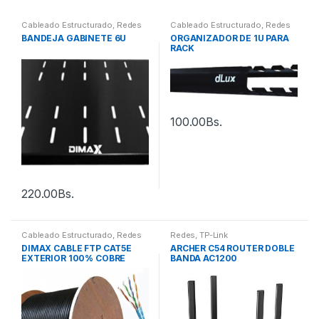
Cableado Estructurado
,
Redes
Cableado Estructurado
,
Redes
BANDEJA GABINETE 6U
ORGANIZADOR DE 1U PARA
RACK
100.00
Bs.
220.00
Bs.
Cableado Estructurado
,
Redes
Redes
,
TP-Link
DIMAX CABLE FTP CAT5E
ARCHER C54 ROUTER DOBLE
EXTERIOR 100% COBRE
BANDA AC1200