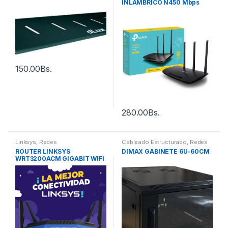
INLAMBRICO N450 Mbps
150.00
Bs.
280.00
Bs.
Linksys
,
Redes
Cableado Estructurado
,
Redes
ROUTER LINKSYS
DIMAX GABINETE 6U-60CM
WRT3200ACM GIGABIT WIFI