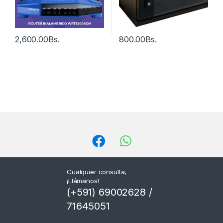
2,600.00
Bs.
800.00
Bs.
Cualquier consulta,
¡Llámanos!
(+591) 69002628 /
71645051