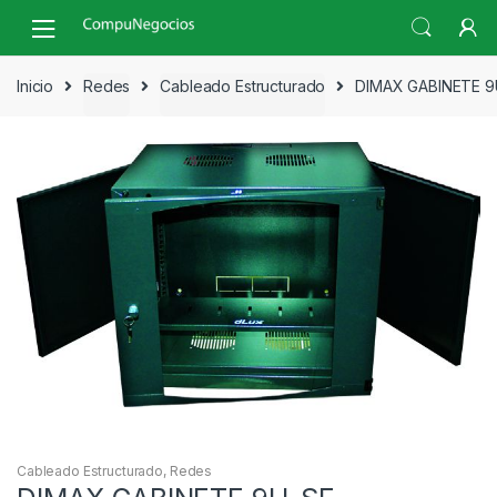
Skip
Skip
to
to
navigation
content
Inicio
Redes
Cableado Estructurado
DIMAX GABINETE 9
Cableado Estructurado
,
Redes