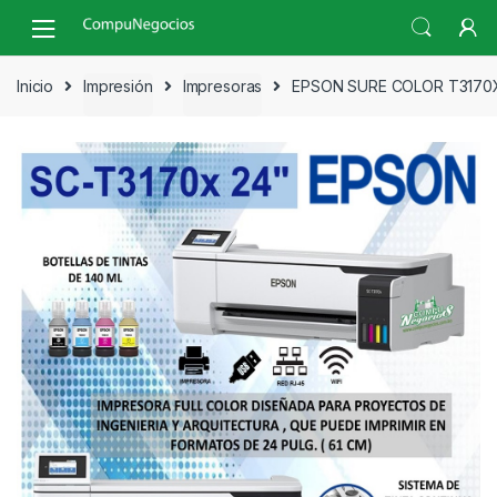
Skip
Skip
to
to
navigation
content
Inicio
Impresión
Impresoras
EPSON SURE COLOR T3170