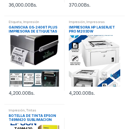
36,000.00
Bs.
370.00
Bs.
Etiqueta
,
Impresión
Impresión
,
Impresoras
GAINSCHA GS-2406T PLUS
IMPRESORA HP LASERJET
IMPRESORA DE ETIQUETAS
PRO M203DW
CODIGOS DE BARRA Y QR
4,200.00
Bs.
4,200.00
Bs.
Impresión
,
Tintas
BOTELLA DE TINTA EPSON
T49M420 SUBLIMACION