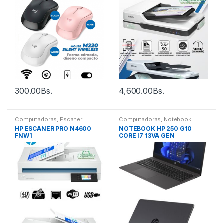
300.00
Bs.
4,600.00
Bs.
Computadoras
,
Escaner
Computadoras
,
Notebook
HP ESCANER PRO N4600
NOTEBOOK HP 250 G10
FNW1
CORE I7 13VA GEN