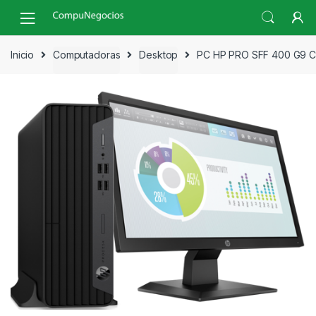
Skip
Skip
to
to
navigation
content
Inicio
Computadoras
Desktop
PC HP PRO SFF 400 G9 C