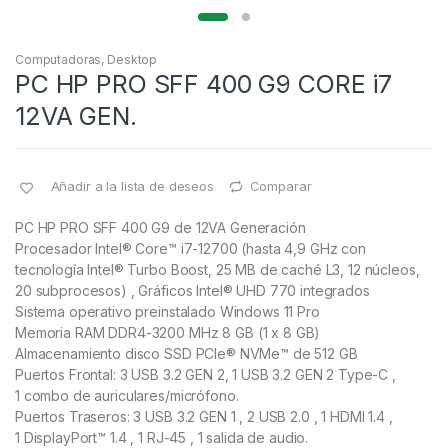
Computadoras
,
Desktop
PC HP PRO SFF 400 G9 CORE i7
12VA GEN.
Añadir a la lista de deseos
Comparar
PC HP PRO SFF 400 G9 de 12VA Generación
Procesador Intel® Core™ i7-12700 (hasta 4,9 GHz con
tecnología Intel® Turbo Boost, 25 MB de caché L3, 12 núcleos,
20 subprocesos) , Gráficos Intel® UHD 770 integrados
Sistema operativo preinstalado Windows 11 Pro
Memoria RAM DDR4-3200 MHz 8 GB (1 x 8 GB)
Almacenamiento disco SSD PCIe® NVMe™ de 512 GB
Puertos Frontal: 3 USB 3.2 GEN 2, 1 USB 3.2 GEN 2 Type-C ,
1 combo de auriculares/micrófono.
Puertos Traseros: 3 USB 3.2 GEN 1 , 2 USB 2.0 , 1 HDMI 1.4 ,
1 DisplayPort™ 1.4 , 1 RJ-45 , 1 salida de audio.