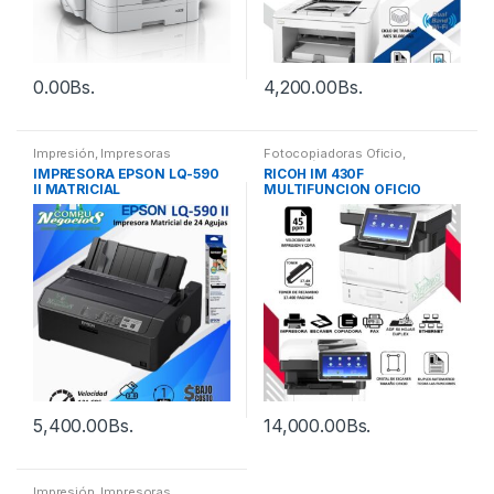
0.00
Bs.
4,200.00
Bs.
Impresión
,
Impresoras
Fotocopiadoras Oficio
,
Impresión
IMPRESORA EPSON LQ-590
RICOH IM 430F
II MATRICIAL
MULTIFUNCION OFICIO
LASER NEGRO
5,400.00
Bs.
14,000.00
Bs.
Impresión
,
Impresoras