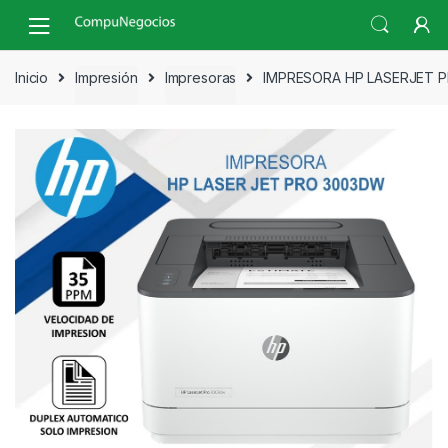
Skip
Skip
to
to
navigation
content
Inicio
Impresión
Impresoras
IMPRESORA HP LASERJET 