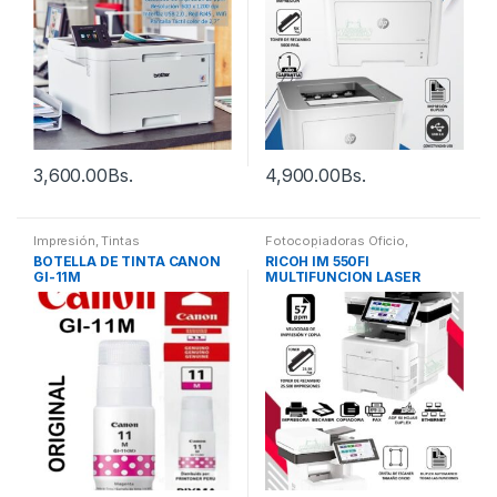
3,600.00
Bs.
4,900.00
Bs.
Impresión
,
Tintas
Fotocopiadoras Oficio
,
Impresión
,
Multifuncionales
BOTELLA DE TINTA CANON
RICOH IM 550FI
GI-11M
MULTIFUNCION LASER
NEGRO OFICIO