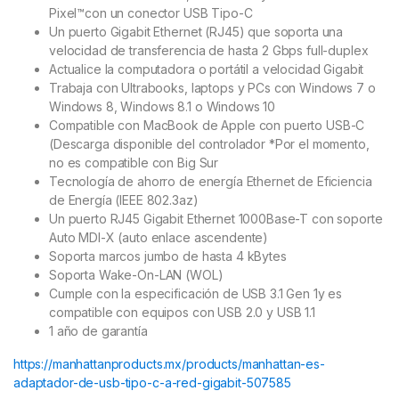
Pixel™con un conector USB Tipo-C
Un puerto Gigabit Ethernet (RJ45) que soporta una
velocidad de transferencia de hasta 2 Gbps full-duplex
Actualice la computadora o portátil a velocidad Gigabit
Trabaja con Ultrabooks, laptops y PCs con Windows 7 o
Windows 8, Windows 8.1 o Windows 10
Compatible con MacBook de Apple con puerto USB-C
(Descarga disponible del controlador *Por el momento,
no es compatible con Big Sur
Tecnología de ahorro de energía Ethernet de Eficiencia
de Energía (IEEE 802.3az)
Un puerto RJ45 Gigabit Ethernet 1000Base-T con soporte
Auto MDI-X (auto enlace ascendente)
Soporta marcos jumbo de hasta 4 kBytes
Soporta Wake-On-LAN (WOL)
Cumple con la especificación de USB 3.1 Gen 1y es
compatible con equipos con USB 2.0 y USB 1.1
1 año de garantía
https://manhattanproducts.mx/products/manhattan-es-
adaptador-de-usb-tipo-c-a-red-gigabit-507585