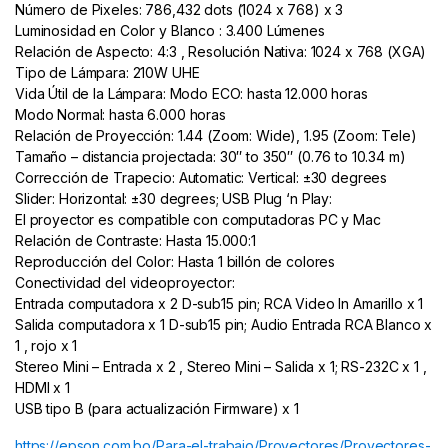
Número de Pixeles: 786,432 dots (1024 x 768) x 3
Luminosidad en Color y Blanco : 3.400 Lúmenes
Relación de Aspecto: 4:3 , Resolución Nativa: 1024 x 768 (XGA)
Tipo de Lámpara: 210W UHE
Vida Útil de la Lámpara: Modo ECO: hasta 12.000 horas
Modo Normal: hasta 6.000 horas
Relación de Proyección: 1.44 (Zoom: Wide), 1.95 (Zoom: Tele)
Tamaño – distancia projectada: 30″ to 350″ (0.76 to 10.34 m)
Corrección de Trapecio: Automatic: Vertical: ±30 degrees
Slider: Horizontal: ±30 degrees;
USB Plug ‘n Play:
El proyector es compatible con computadoras PC y Mac
Relación de Contraste: Hasta 15.000:1
Reproducción del Color: Hasta 1 billón de colores
Conectividad del videoproyector:
Entrada computadora x 2 D-sub15 pin;
RCA Video In Amarillo x 1
Salida computadora x 1 D-sub15 pin;
Audio Entrada RCA Blanco x
1 , rojo x 1
Stereo Mini – Entrada x 2 , Stereo Mini – Salida x 1;
RS-232C x 1 ,
HDMI x 1
USB tipo B (para actualización Firmware) x 1
https://epson.com.bo/Para-el-trabajo/Proyectores/Proyectores-