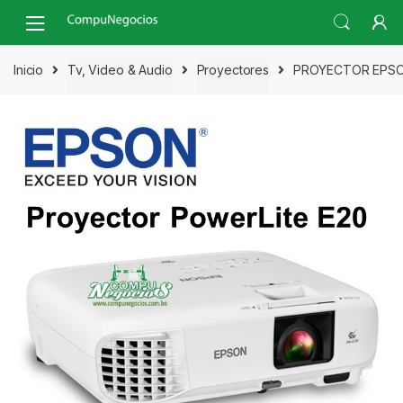
Skip
Skip
to
to
navigation
content
Inicio
Tv, Video & Audio
Proyectores
PROYECTOR EPSO