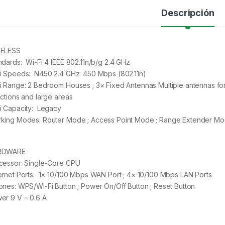
Descripción
ELESS
ndards: Wi-Fi 4 IEEE 802.11n/b/g 2.4 GHz
i Speeds: N450 2.4 GHz: 450 Mbps (802.11n)
i Range: 2 Bedroom Houses ; 3× Fixed Antennas Multiple antennas for
ections and large areas
i Capacity: Legacy
king Modes: Router Mode ; Access Point Mode ; Range Extender M
RDWARE
cessor: Single-Core CPU
ernet Ports: 1× 10/100 Mbps WAN Port ; 4× 10/100 Mbps LAN Ports
ones: WPS/Wi-Fi Button ; Power On/Off Button ; Reset Button
er 9 V ⎓ 0.6 A