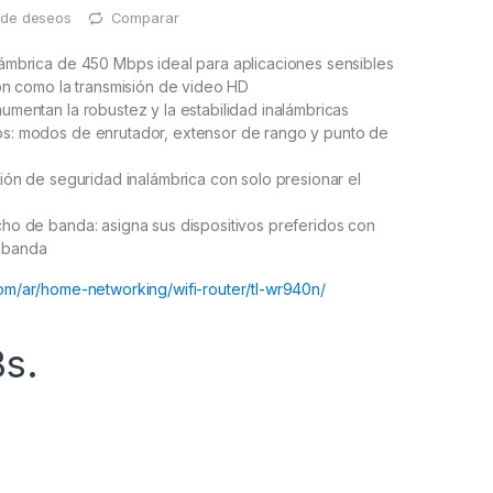
a de deseos
Comparar
lámbrica de 450 Mbps ideal para aplicaciones sensibles
ión como la transmisión de video HD
umentan la robustez y la estabilidad inalámbricas
s: modos de enrutador, extensor de rango y punto de
ción de seguridad inalámbrica con solo presionar el
ho de banda: asigna sus dispositivos preferidos con
 banda
com/ar/home-networking/wifi-router/tl-wr940n/
Bs.