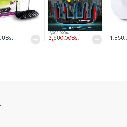
2,900.00
Bs.
00
Bs.
2,600.00
Bs.
1,850.
1