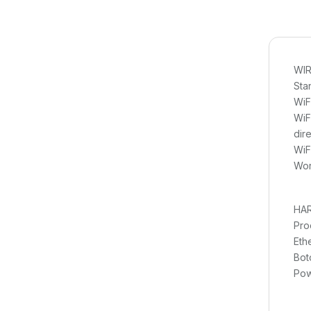
WIR
Sta
WiF
WiF
dir
WiF
Wor
HA
Pro
Eth
Bot
Pow