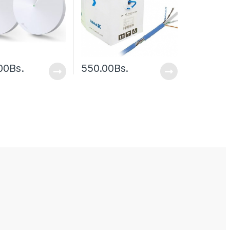
00
Bs.
550.00
Bs.