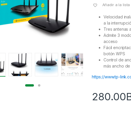
Añadir a la list
Velocidad ina
a la interrupc
Tres antenas a
Admite 3 modo
acceso
Fácil encripta
botón WPS
Control de anc
más ancho de
https://www.tp-link.
280.00