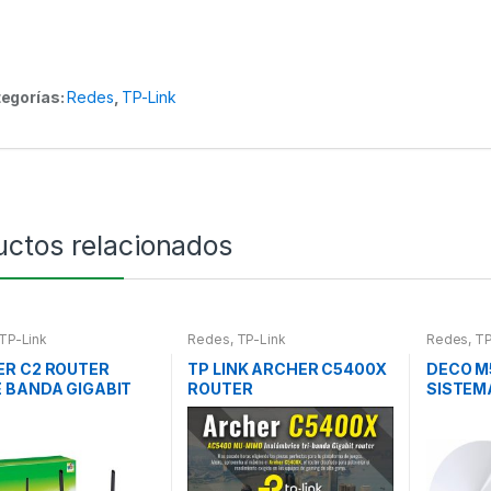
egorías:
Redes
,
TP-Link
uctos relacionados
TP-Link
Redes
,
TP-Link
Redes
,
TP
R C2 ROUTER
TP LINK ARCHER C5400X
DECO M5
 BANDA GIGABIT
ROUTER
SISTEM
0
AC1300