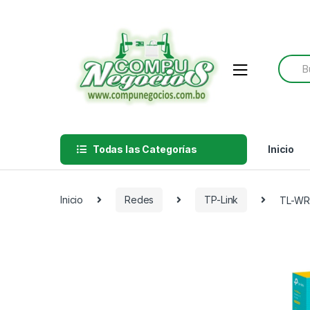
Skip
Skip
to
to
navigation
content
Searc
for:
Todas las Categorías
Inicio
Inicio
Redes
TP-Link
TL-WR