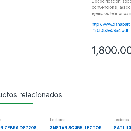
Decodificación: sopo
convencional, así co
ejemplos teléfonos 
http://www.danabar
_126f0b2e09a4.pdf
1,800.0
uctos relacionados
s
Lectores
Lectores
R ZEBRA DS7208,
3NSTAR SC455, LECTOR
SAT LI1