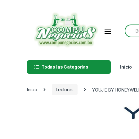
Skip
Skip
to
to
navigation
content
Searc
for:
Todas las Categorías
Inicio
Inicio
Lectores
YOUJIE BY HONEYWEL