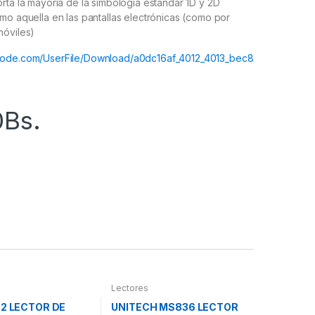
rta la mayoría de la simbología estándar 1D y 2D
mo aquella en las pantallas electrónicas (como por
móviles)
code.com/UserFile/Download/a0dc16af_4012_4013_bec8
0
Bs.
Lectores
02 LECTOR DE
UNITECH MS836 LECTOR