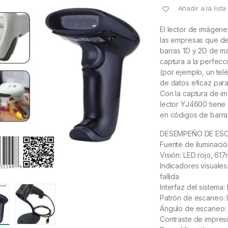
Añadir a la list
El lector de imágen
las empresas que de
barras 1D y 2D de m
captura a la perfecc
(por ejemplo, un tel
de datos eficaz para
Con la captura de i
lector YJ4600 tiene
en códigos de barra
DESEMPEÑO DE ES
Fuente de iluminació
Visión: LED rojo, 61
Indicadores visuales
fallida
Interfaz del sistema
Patrón de escaneo:
Ángulo de escaneo: c
Contraste de impres