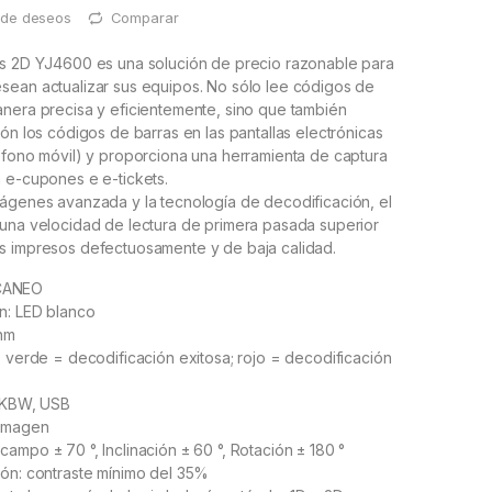
a de deseos
Comparar
es 2D YJ4600 es una solución de precio razonable para
sean actualizar sus equipos. No sólo lee códigos de
anera precisa y eficientemente, sino que también
ión los códigos de barras en las pantallas electrónicas
éfono móvil) y proporciona una herramienta de captura
 e-cupones e e-tickets.
mágenes avanzada y la tecnología de decodificación, el
 una velocidad de lectura de primera pasada superior
s impresos defectuosamente y de baja calidad.
CANEO
n: LED blanco
7nm
: verde = decodificación exitosa; rojo = decodificación
: KBW, USB
 Imagen
ampo ± 70 °, Inclinación ± 60 °, Rotación ± 180 °
ión: contraste mínimo del 35%