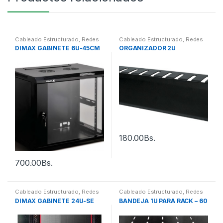
Cableado Estructurado
,
Redes
Cableado Estructurado
,
Redes
DIMAX GABINETE 6U-45CM
ORGANIZADOR 2U
180.00
Bs.
700.00
Bs.
Cableado Estructurado
,
Redes
Cableado Estructurado
,
Redes
DIMAX GABINETE 24U-SE
BANDEJA 1U PARA RACK – 60