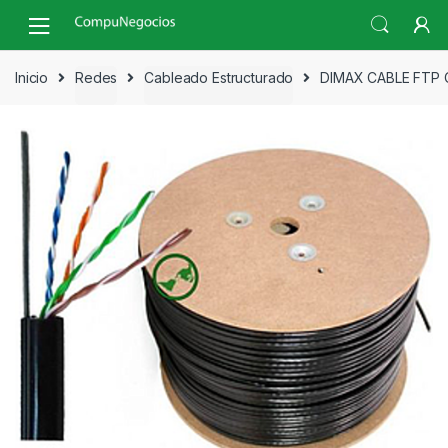
Skip
Skip
to
to
navigation
content
Inicio
Redes
Cableado Estructurado
DIMAX CABLE FTP