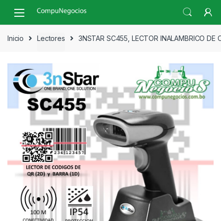
Skip
Skip
to
to
navigation
content
Inicio
Lectores
3NSTAR SC455, LECTOR INALAMBRICO DE 